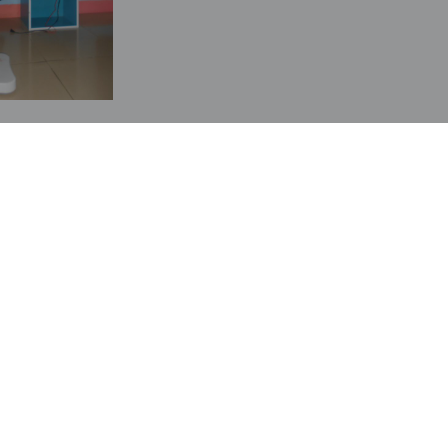
También te puede interesar:
 Casa Leone ya se ha graduado