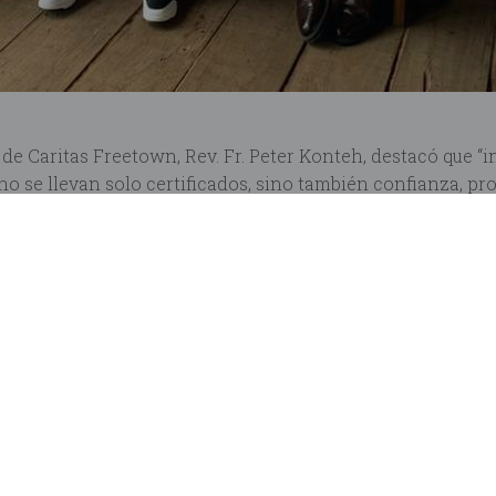
 de Caritas Freetown, Rev. Fr. Peter Konteh, destacó que “in
no se llevan solo certificados, sino también confianza, pro
y Andreas por toda la coordinación, el acompañamiento y 
icación ha sido fundamental para que esta primera promoc
n especial entre hostelería y vino, dos sectores conectado
os creados para la Fundación
, el 100% de los ingresos se
rtunidades reales sobre el terreno.
ctos en
Fundación MAGA
y descubrir los vinos solidarios 