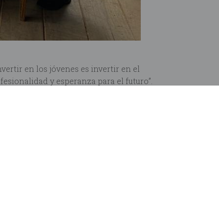
vertir en los jóvenes es invertir en el
fesionalidad y esperanza para el futuro”.
el apoyo constante que han brindado a los
ión sea hoy una realidad.
s desde el origen de
Fundación MAGA
junto
 destina íntegramente a proyectos como Casa
que ayudan a financiarlos en Muriel Wines.