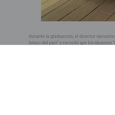
Durante la graduación, el director ejecutivo
futuro del país” y recordó que los alumnos “
Queremos felicitar especialmente a Isatu 
estudiantes durante este proceso. Su impl
Este proyecto también refleja el vínculo ta
a Muriel Wines. Gracias a los
vinos solidari
Leone, ayudándonos a seguir generando opo
Puedes conocer más sobre nuestros proye