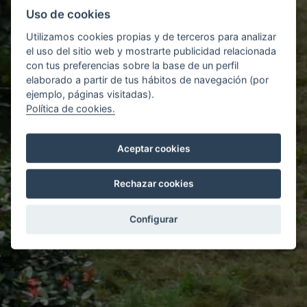
REHABILITACIÓN DE
Uso de cookies
LA ESCUELA “OUR
Utilizamos cookies propias y de terceros para analizar
el uso del sitio web y mostrarte publicidad relacionada
LADY OF
con tus preferencias sobre la base de un perfil
elaborado a partir de tus hábitos de navegación (por
GUADALUPE” EN
ejemplo, páginas visitadas).
Política de cookies.
LUNSAR, SIERRA
LEONA
Aceptar cookies
Rechazar cookies
Rehabilitación de la escuela “Our lady of
Guadalupe” en Lunsar, Sierra Leona en
Configurar
colaboración con Hermanas Clarisas.